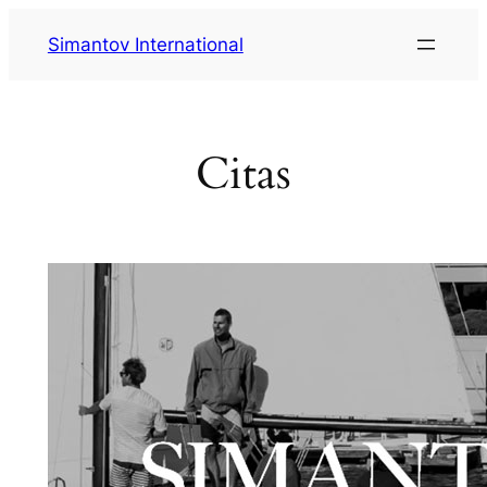
Saltar
Simantov International
al
contenido
Citas