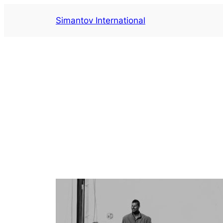
Aller
Simantov International
au
contenu