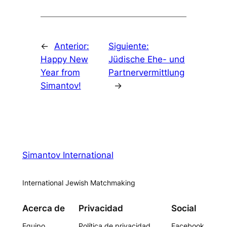
←
Anterior:
Siguiente:
Happy New
Jüdische Ehe- und
Year from
Partnervermittlung
Simantov!
→
Simantov International
International Jewish Matchmaking
Acerca de
Privacidad
Social
Equipo
Política de privacidad
Facebook