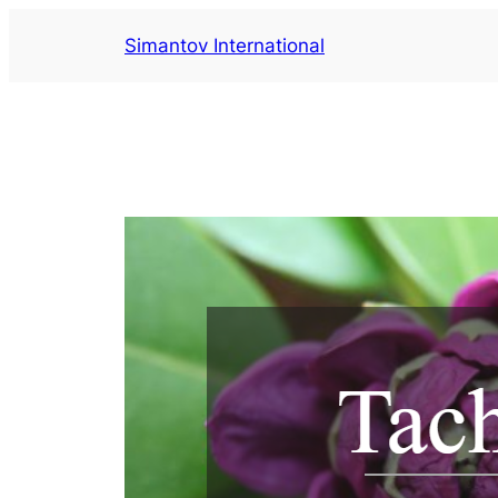
Aller
Simantov International
au
contenu