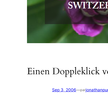
Einen Doppleklick vo
Sep 3, 2006
—
jonathanpu
par