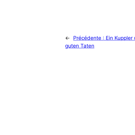
←
Précédente :
Ein Kuppler
guten Taten