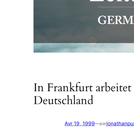
In Frankfurt arbeitet
Deutschland
Avr 19, 1999
—
jonathanpu
par