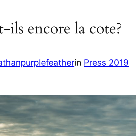
-ils encore la cote?
athanpurplefeather
in
Press 2019